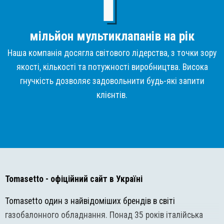
мільйон мультиклапанів на рік
Наша компанія досягла світового лідерства, з точки зору
якості, кількості та потужності виробництва. Висока
гнучкість дозволяє задовольнити будь-які запити
клієнтів.
Tomasetto
- офіційний сайт в Україні
Tomasetto один з найвідоміших брендів в світі
газобалонного обладнання. Понад 35 років італійська