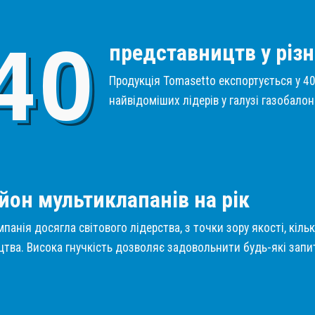
4
0
представництв у різн
Продукція Tomasetto експортується у 40 
найвідоміших лідерів у галузі газобало
1
йон мультиклапанів на рік
панія досягла світового лідерства, з точки зору якості, кіль
тва. Висока гнучкість дозволяє задовольнити будь-які запит