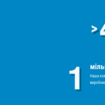
>
міль
Наша ком
виробниц