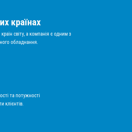
их країнах
країн світу, а компанія є одним з
нного обладнання.
кості та потужності
и клієнтів.