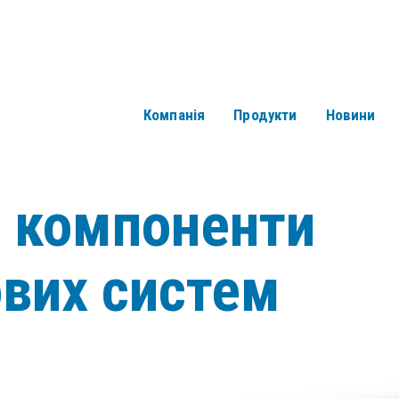
Компанія
Продукти
Новини
і компоненти
ових систем