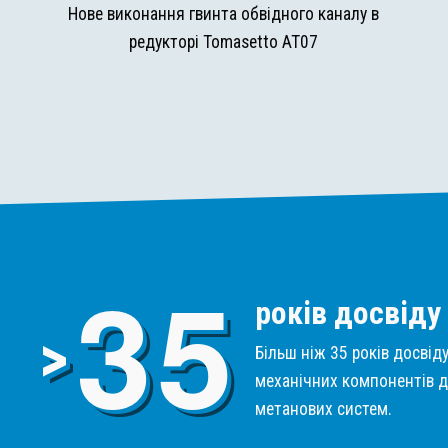
и
Нове виконання гвинта обвідного каналу в
редукторі Tomasetto AT07
3
5
років досвіду
>
Більш ніж 35 років досвід
механічних компонентів д
метанових систем.