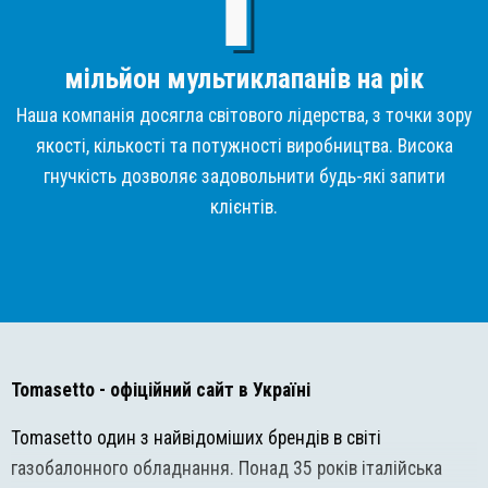
мільйон мультиклапанів на рік
Наша компанія досягла світового лідерства, з точки зору
якості, кількості та потужності виробництва. Висока
гнучкість дозволяє задовольнити будь-які запити
клієнтів.
Tomasetto
- офіційний сайт в Україні
Tomasetto один з найвідоміших брендів в світі
газобалонного обладнання. Понад 35 років італійська