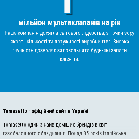
мільйон мультиклапанів на рік
Наша компанія досягла світового лідерства, з точки зору
якості, кількості та потужності виробництва. Висока
гнучкість дозволяє задовольнити будь-які запити
клієнтів.
Tomasetto
- офіційний сайт в Україні
Tomasetto один з найвідоміших брендів в світі
газобалонного обладнання. Понад 35 років італійська