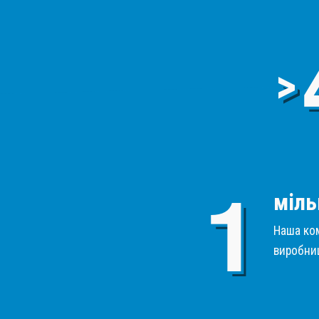
>
міль
Наша ком
виробниц