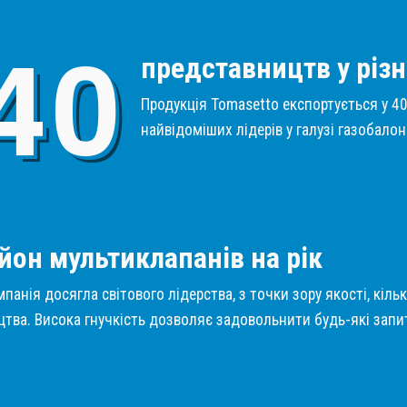
4
0
представництв у різн
Продукція Tomasetto експортується у 40 
найвідоміших лідерів у галузі газобало
1
йон мультиклапанів на рік
панія досягла світового лідерства, з точки зору якості, кіль
тва. Висока гнучкість дозволяє задовольнити будь-які запит