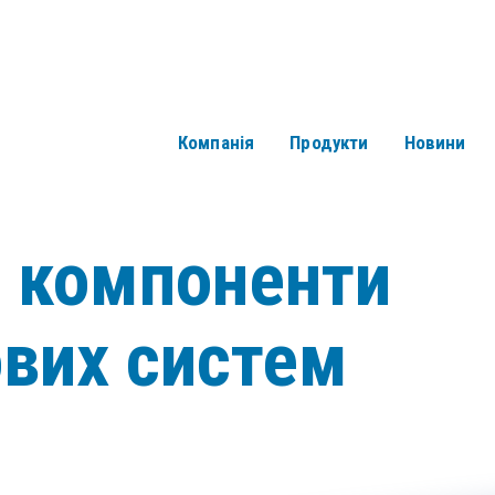
Компанія
Продукти
Новини
і компоненти
ових систем