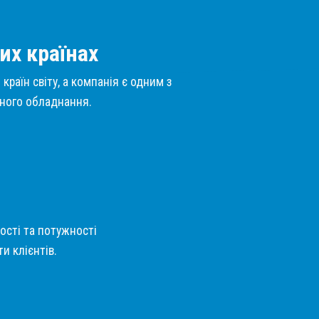
их країнах
країн світу, а компанія є одним з
нного обладнання.
кості та потужності
и клієнтів.