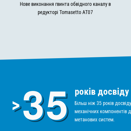
и
Нове виконання гвинта обвідного каналу в
редукторі Tomasetto AT07
3
5
років досвіду
>
Більш ніж 35 років досвід
механічних компонентів д
метанових систем.