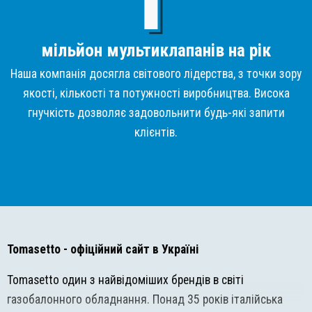
мільйон мультиклапанів на рік
Наша компанія досягла світового лідерства, з точки зору
якості, кількості та потужності виробництва. Висока
гнучкість дозволяє задовольнити будь-які запити
клієнтів.
Tomasetto
- офіційний сайт в Україні
Tomasetto один з найвідоміших брендів в світі
газобалонного обладнання. Понад 35 років італійська