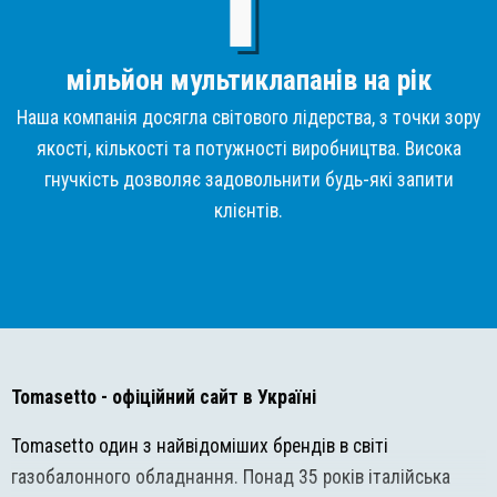
мільйон мультиклапанів на рік
Наша компанія досягла світового лідерства, з точки зору
якості, кількості та потужності виробництва. Висока
гнучкість дозволяє задовольнити будь-які запити
клієнтів.
Tomasetto
- офіційний сайт в Україні
Tomasetto один з найвідоміших брендів в світі
газобалонного обладнання. Понад 35 років італійська