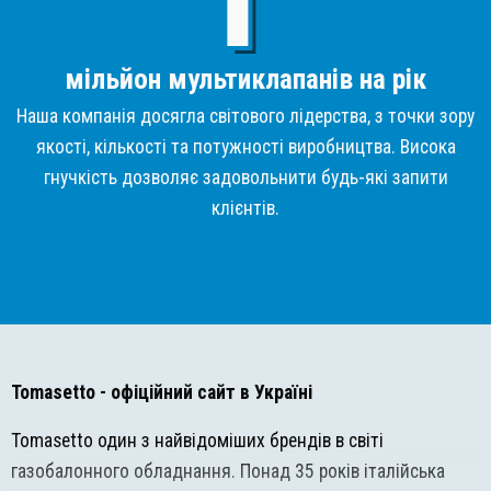
мільйон мультиклапанів на рік
Наша компанія досягла світового лідерства, з точки зору
якості, кількості та потужності виробництва. Висока
гнучкість дозволяє задовольнити будь-які запити
клієнтів.
Tomasetto
- офіційний сайт в Україні
Tomasetto один з найвідоміших брендів в світі
газобалонного обладнання. Понад 35 років італійська