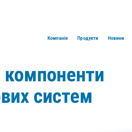
Компанія
Продукти
Новини
і компоненти
ових систем