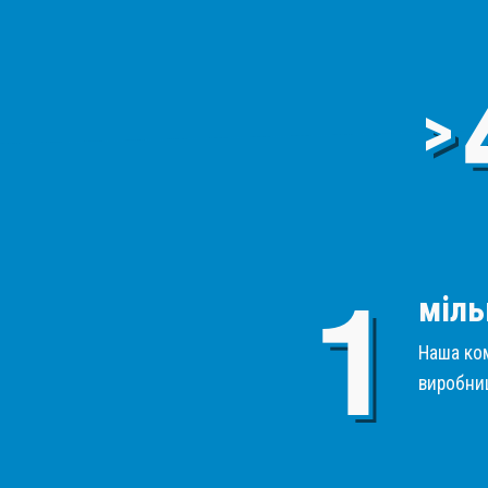
>
міль
Наша ком
виробниц