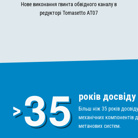
и
Нове виконання гвинта обвідного каналу в
редукторі Tomasetto AT07
3
5
років досвіду
>
Більш ніж 35 років досвід
механічних компонентів д
метанових систем.