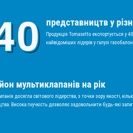
4
0
представництв у різн
Продукція Tomasetto експортується у 40 
найвідоміших лідерів у галузі газобало
1
йон мультиклапанів на рік
панія досягла світового лідерства, з точки зору якості, кіль
тва. Висока гнучкість дозволяє задовольнити будь-які запит