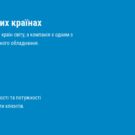
их країнах
країн світу, а компанія є одним з
нного обладнання.
кості та потужності
и клієнтів.