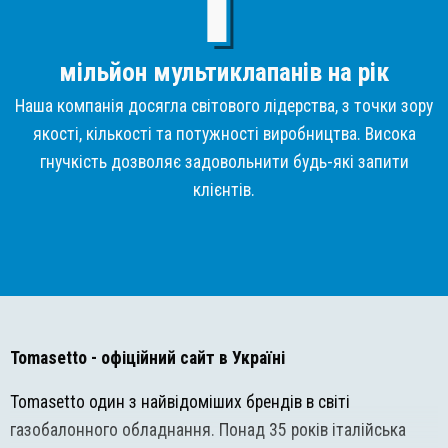
мільйон мультиклапанів на рік
Наша компанія досягла світового лідерства, з точки зору
якості, кількості та потужності виробництва. Висока
гнучкість дозволяє задовольнити будь-які запити
клієнтів.
Tomasetto
- офіційний сайт в Україні
Tomasetto один з найвідоміших брендів в світі
газобалонного обладнання. Понад 35 років італійська