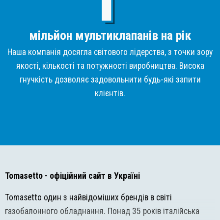
мільйон мультиклапанів на рік
Наша компанія досягла світового лідерства, з точки зору
якості, кількості та потужності виробництва. Висока
гнучкість дозволяє задовольнити будь-які запити
клієнтів.
Tomasetto
- офіційний сайт в Україні
Tomasetto один з найвідоміших брендів в світі
газобалонного обладнання. Понад 35 років італійська