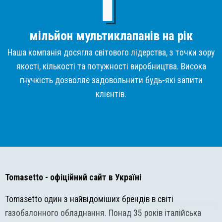
мільйон мультиклапанів на рік
Наша компанія досягла світового лідерства, з точки зору
якості, кількості та потужності виробництва. Висока
гнучкість дозволяє задовольнити будь-які запити
клієнтів.
Tomasetto
- офіційний сайт в Україні
Tomasetto один з найвідоміших брендів в світі
газобалонного обладнання. Понад 35 років італійська