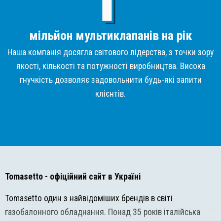
мільйон мультиклапанів на рік
Наша компанія досягла світового лідерства, з точки зору
якості, кількості та потужності виробництва. Висока
гнучкість дозволяє задовольнити будь-які запити
клієнтів.
Tomasetto
- офіційний сайт в Україні
Tomasetto один з найвідоміших брендів в світі
газобалонного обладнання. Понад 35 років італійська