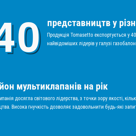
4
0
представництв у різн
Продукція Tomasetto експортується у 40 
найвідоміших лідерів у галузі газобало
1
йон мультиклапанів на рік
панія досягла світового лідерства, з точки зору якості, кіль
тва. Висока гнучкість дозволяє задовольнити будь-які запит