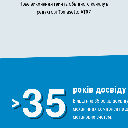
и
Нове виконання гвинта обвідного каналу в
редукторі Tomasetto AT07
3
5
років досвіду
>
Більш ніж 35 років досвід
механічних компонентів д
метанових систем.