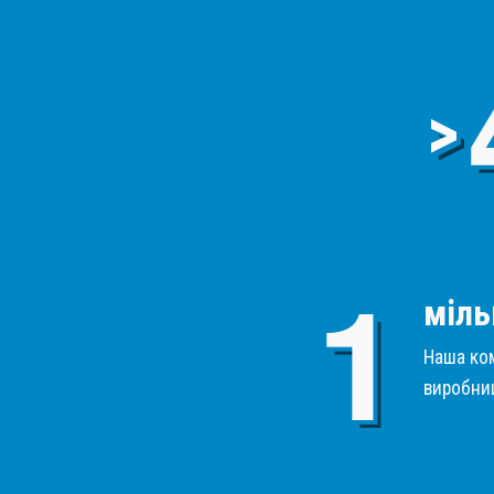
>
міль
Наша ком
виробниц