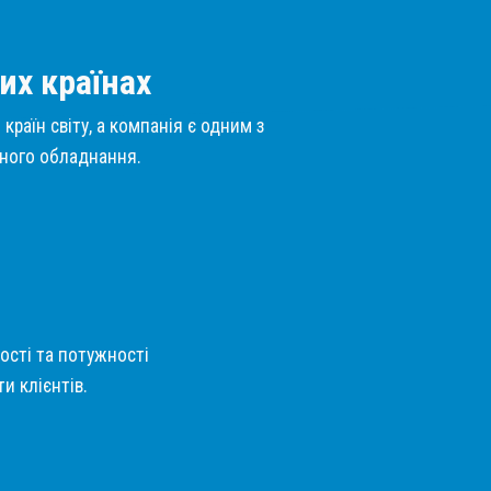
их країнах
країн світу, а компанія є одним з
нного обладнання.
кості та потужності
и клієнтів.