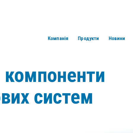
Компанія
Продукти
Новини
і компоненти
ових систем