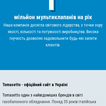
мільйон мультиклапанів на рік
Наша компанія досягла світового лідерства, з точки зору
якості, кількості та потужності виробництва. Висока
гнучкість дозволяє задовольнити будь-які запити
клієнтів.
Tomasetto
- офіційний сайт в Україні
Tomasetto один з найвідоміших брендів в світі
газобалонного обладнання. Понад 35 років італійська