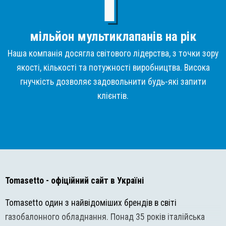
мільйон мультиклапанів на рік
Наша компанія досягла світового лідерства, з точки зору
якості, кількості та потужності виробництва. Висока
гнучкість дозволяє задовольнити будь-які запити
клієнтів.
Tomasetto
- офіційний сайт в Україні
Tomasetto один з найвідоміших брендів в світі
газобалонного обладнання. Понад 35 років італійська