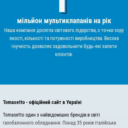
мільйон мультиклапанів на рік
Наша компанія досягла світового лідерства, з точки зору
якості, кількості та потужності виробництва. Висока
гнучкість дозволяє задовольнити будь-які запити
клієнтів.
Tomasetto
- офіційний сайт в Україні
Tomasetto один з найвідоміших брендів в світі
газобалонного обладнання. Понад 35 років італійська