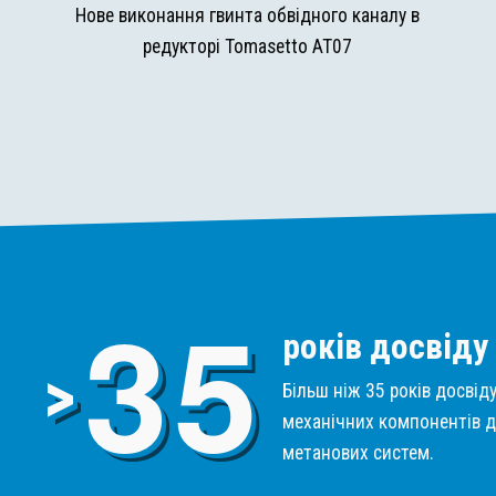
и
Нове виконання гвинта обвідного каналу в
редукторі Tomasetto AT07
3
5
років досвіду
>
Більш ніж 35 років досвід
механічних компонентів д
метанових систем.