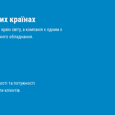
их країнах
країн світу, а компанія є одним з
нного обладнання.
кості та потужності
и клієнтів.