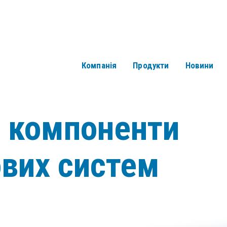
Компанія
Продукти
Новини
і компоненти
ових систем