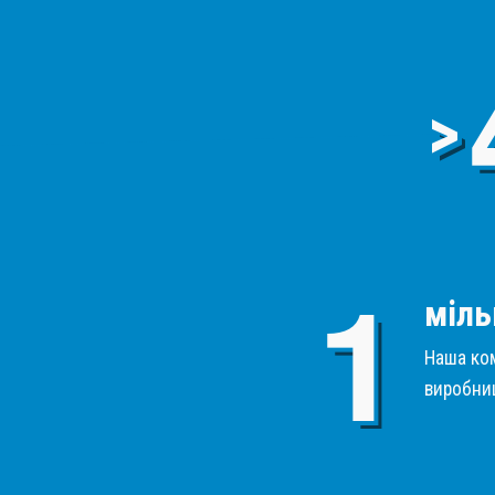
>
міль
Наша ком
виробниц