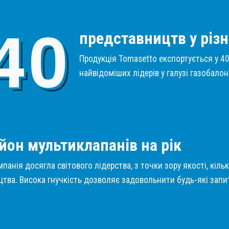
4
0
представництв у різн
Продукція Tomasetto експортується у 40 
найвідоміших лідерів у галузі газобало
1
йон мультиклапанів на рік
панія досягла світового лідерства, з точки зору якості, кіль
тва. Висока гнучкість дозволяє задовольнити будь-які запит