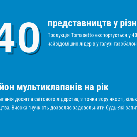
4
0
представництв у різн
Продукція Tomasetto експортується у 40 
найвідоміших лідерів у галузі газобало
1
йон мультиклапанів на рік
панія досягла світового лідерства, з точки зору якості, кіль
тва. Висока гнучкість дозволяє задовольнити будь-які запит