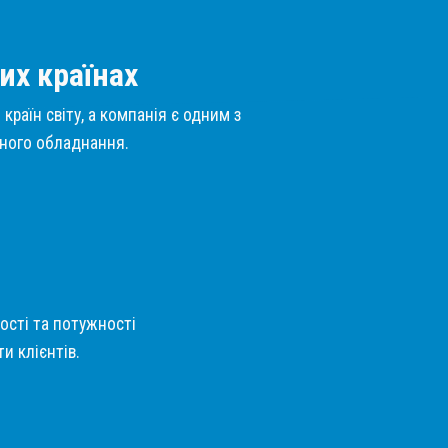
их країнах
країн світу, а компанія є одним з
нного обладнання.
кості та потужності
и клієнтів.