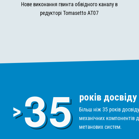
и
Нове виконання гвинта обвідного каналу в
редукторі Tomasetto AT07
3
5
років досвіду
>
Більш ніж 35 років досвід
механічних компонентів д
метанових систем.