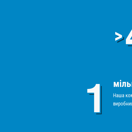
>
міль
Наша ком
виробниц