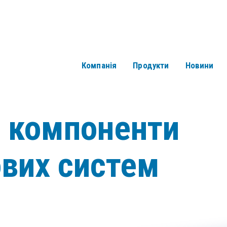
Компанія
Продукти
Новини
і компоненти
ових систем