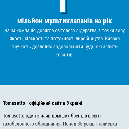
мільйон мультиклапанів на рік
Наша компанія досягла світового лідерства, з точки зору
якості, кількості та потужності виробництва. Висока
гнучкість дозволяє задовольнити будь-які запити
клієнтів.
Tomasetto
- офіційний сайт в Україні
Tomasetto один з найвідоміших брендів в світі
газобалонного обладнання. Понад 35 років італійська