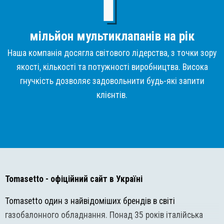
мільйон мультиклапанів на рік
Наша компанія досягла світового лідерства, з точки зору
якості, кількості та потужності виробництва. Висока
гнучкість дозволяє задовольнити будь-які запити
клієнтів.
Tomasetto
- офіційний сайт в Україні
Tomasetto один з найвідоміших брендів в світі
газобалонного обладнання. Понад 35 років італійська