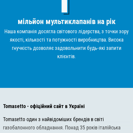
мільйон мультиклапанів на рік
Наша компанія досягла світового лідерства, з точки зору
якості, кількості та потужності виробництва. Висока
гнучкість дозволяє задовольнити будь-які запити
клієнтів.
Tomasetto
- офіційний сайт в Україні
Tomasetto один з найвідоміших брендів в світі
газобалонного обладнання. Понад 35 років італійська