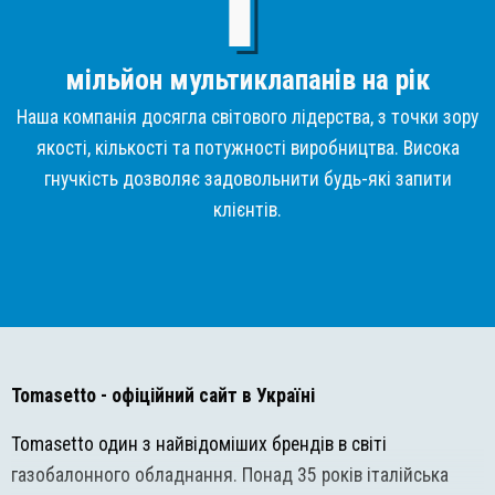
мільйон мультиклапанів на рік
Наша компанія досягла світового лідерства, з точки зору
якості, кількості та потужності виробництва. Висока
гнучкість дозволяє задовольнити будь-які запити
клієнтів.
Tomasetto
- офіційний сайт в Україні
Tomasetto один з найвідоміших брендів в світі
газобалонного обладнання. Понад 35 років італійська