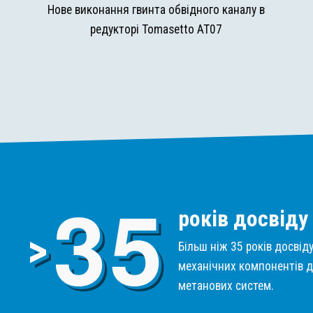
и
Нове виконання гвинта обвідного каналу в
редукторі Tomasetto AT07
3
5
років досвіду
>
Більш ніж 35 років досвід
механічних компонентів д
метанових систем.