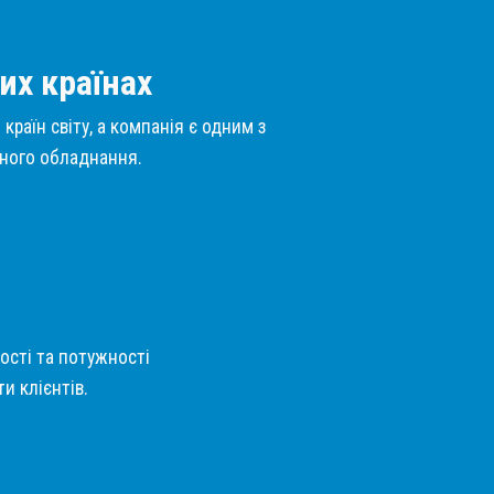
их країнах
країн світу, а компанія є одним з
нного обладнання.
кості та потужності
и клієнтів.