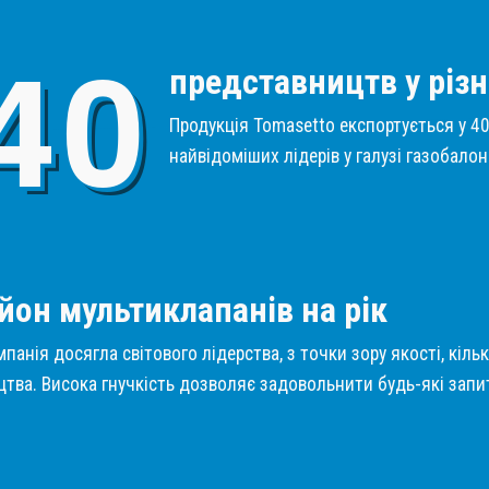
4
0
представництв у різн
Продукція Tomasetto експортується у 40 
найвідоміших лідерів у галузі газобало
1
йон мультиклапанів на рік
панія досягла світового лідерства, з точки зору якості, кіль
тва. Висока гнучкість дозволяє задовольнити будь-які запит