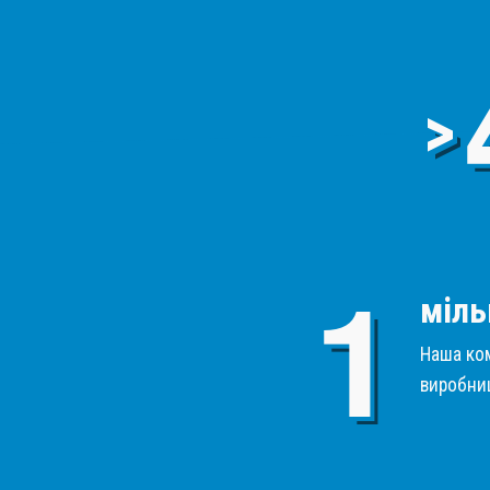
>
міль
Наша ком
виробниц