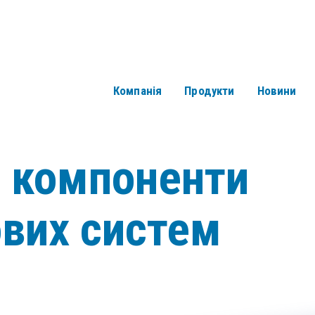
Компанія
Продукти
Новини
і компоненти
ових систем