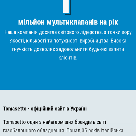
мільйон мультиклапанів на рік
Наша компанія досягла світового лідерства, з точки зору
якості, кількості та потужності виробництва. Висока
гнучкість дозволяє задовольнити будь-які запити
клієнтів.
Tomasetto
- офіційний сайт в Україні
Tomasetto один з найвідоміших брендів в світі
газобалонного обладнання. Понад 35 років італійська