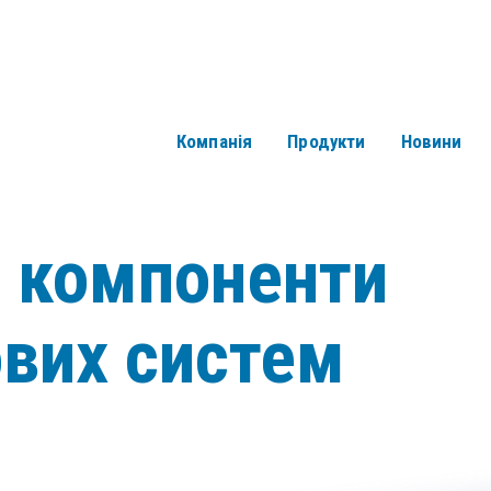
Компанія
Продукти
Новини
і компоненти
ових систем