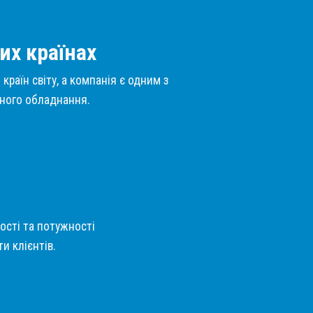
их країнах
країн світу, а компанія є одним з
нного обладнання.
кості та потужності
и клієнтів.