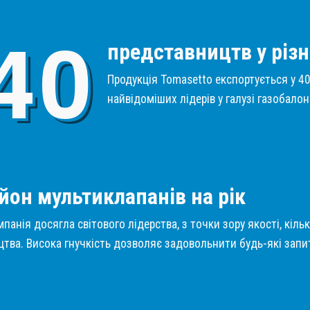
4
0
представництв у різн
Продукція Tomasetto експортується у 40 
найвідоміших лідерів у галузі газобало
1
йон мультиклапанів на рік
панія досягла світового лідерства, з точки зору якості, кіль
тва. Висока гнучкість дозволяє задовольнити будь-які запит