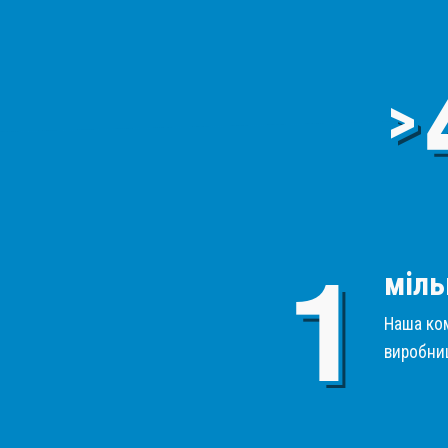
>
міль
Наша ком
виробниц