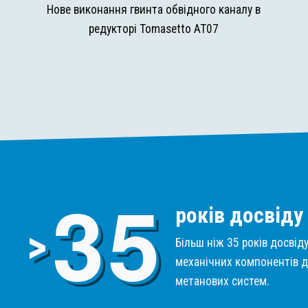
и
Нове виконання гвинта обвідного каналу в
редукторі Tomasetto AT07
3
5
років досвіду
>
Більш ніж 35 років досвід
механічних компонентів д
метанових систем.