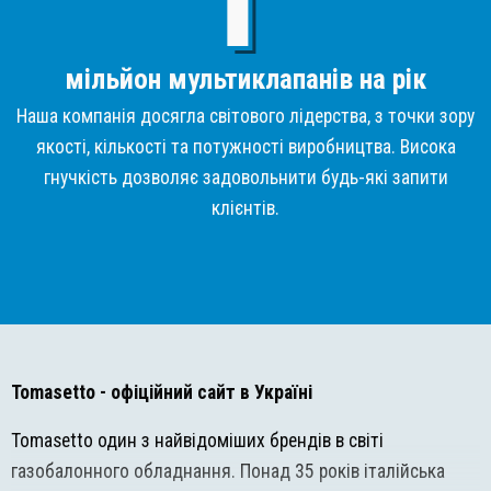
мільйон мультиклапанів на рік
Наша компанія досягла світового лідерства, з точки зору
якості, кількості та потужності виробництва. Висока
гнучкість дозволяє задовольнити будь-які запити
клієнтів.
Tomasetto
- офіційний сайт в Україні
Tomasetto один з найвідоміших брендів в світі
газобалонного обладнання. Понад 35 років італійська