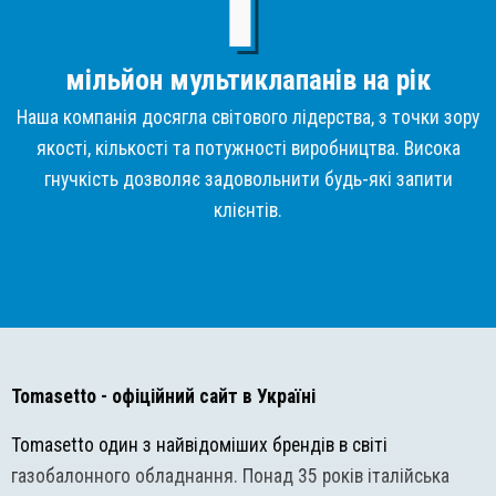
мільйон мультиклапанів на рік
Наша компанія досягла світового лідерства, з точки зору
якості, кількості та потужності виробництва. Висока
гнучкість дозволяє задовольнити будь-які запити
клієнтів.
Tomasetto
- офіційний сайт в Україні
Tomasetto один з найвідоміших брендів в світі
газобалонного обладнання. Понад 35 років італійська