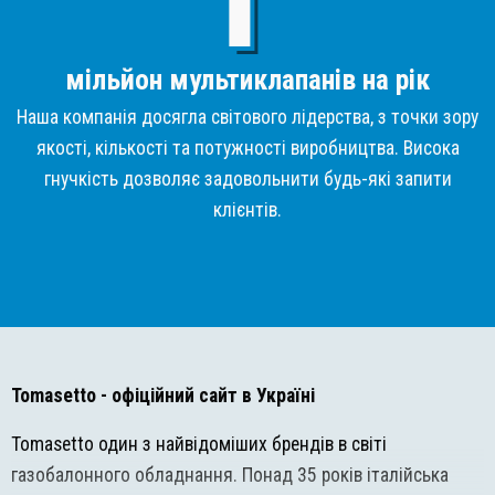
мільйон мультиклапанів на рік
Наша компанія досягла світового лідерства, з точки зору
якості, кількості та потужності виробництва. Висока
гнучкість дозволяє задовольнити будь-які запити
клієнтів.
Tomasetto
- офіційний сайт в Україні
Tomasetto один з найвідоміших брендів в світі
газобалонного обладнання. Понад 35 років італійська