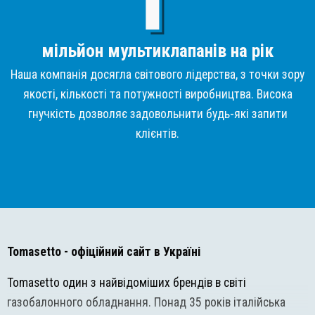
мільйон мультиклапанів на рік
Наша компанія досягла світового лідерства, з точки зору
якості, кількості та потужності виробництва. Висока
гнучкість дозволяє задовольнити будь-які запити
клієнтів.
Tomasetto
- офіційний сайт в Україні
Tomasetto один з найвідоміших брендів в світі
газобалонного обладнання. Понад 35 років італійська