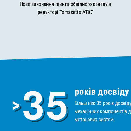
и
Нове виконання гвинта обвідного каналу в
редукторі Tomasetto AT07
3
5
років досвіду
>
Більш ніж 35 років досвід
механічних компонентів д
метанових систем.