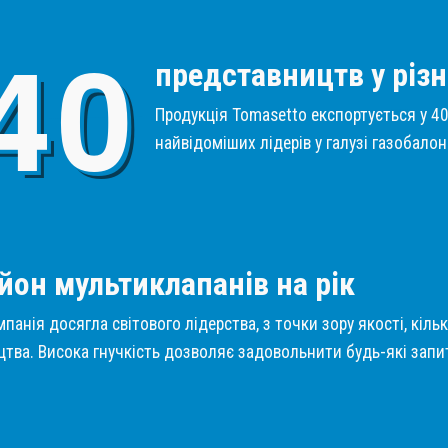
4
0
представництв у різн
Продукція Tomasetto експортується у 40 
найвідоміших лідерів у галузі газобало
1
йон мультиклапанів на рік
панія досягла світового лідерства, з точки зору якості, кіль
тва. Висока гнучкість дозволяє задовольнити будь-які запит