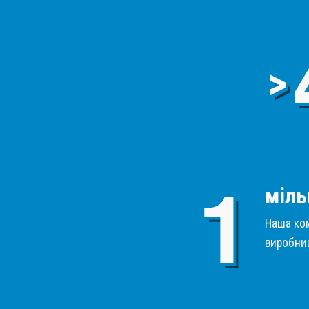
>
міль
Наша ком
виробниц