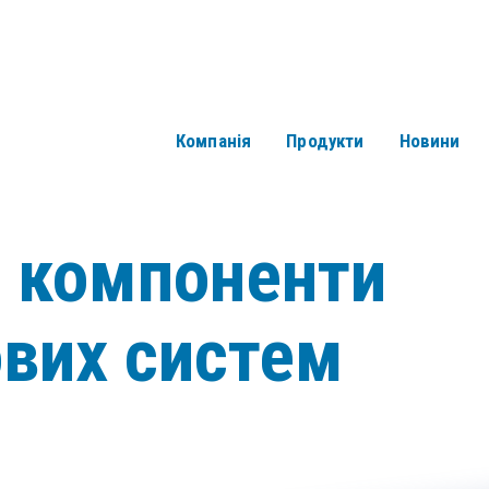
Компанія
Продукти
Новини
і компоненти
ових систем