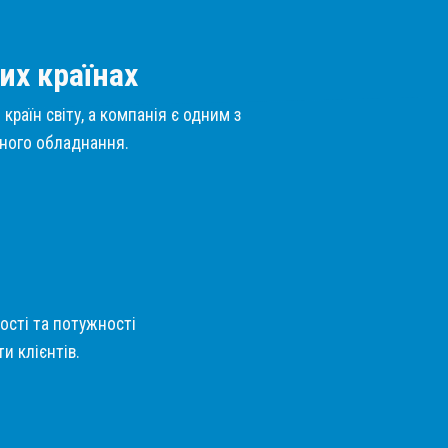
их країнах
країн світу, а компанія є одним з
нного обладнання.
кості та потужності
и клієнтів.