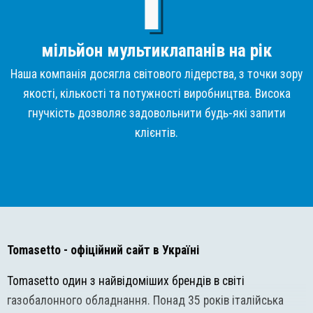
мільйон мультиклапанів на рік
Наша компанія досягла світового лідерства, з точки зору
якості, кількості та потужності виробництва. Висока
гнучкість дозволяє задовольнити будь-які запити
клієнтів.
Tomasetto
- офіційний сайт в Україні
Tomasetto один з найвідоміших брендів в світі
газобалонного обладнання. Понад 35 років італійська