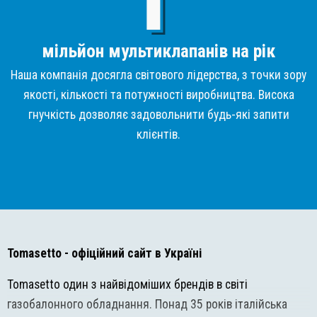
мільйон мультиклапанів на рік
Наша компанія досягла світового лідерства, з точки зору
якості, кількості та потужності виробництва. Висока
гнучкість дозволяє задовольнити будь-які запити
клієнтів.
Tomasetto
- офіційний сайт в Україні
Tomasetto один з найвідоміших брендів в світі
газобалонного обладнання. Понад 35 років італійська