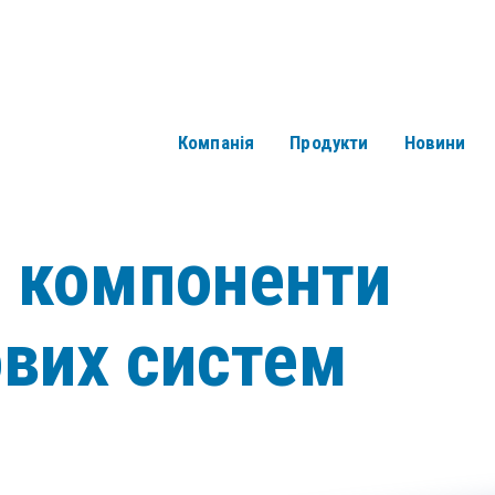
Компанія
Продукти
Новини
і компоненти
ових систем