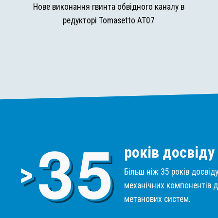
и
Нове виконання гвинта обвідного каналу в
редукторі Tomasetto AT07
3
5
років досвіду
>
Більш ніж 35 років досвід
механічних компонентів д
метанових систем.