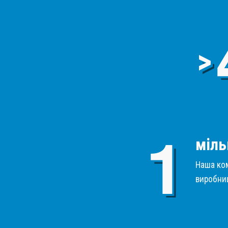
>
міль
Наша ком
виробниц