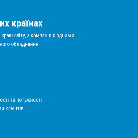
их країнах
країн світу, а компанія є одним з
нного обладнання.
кості та потужності
и клієнтів.