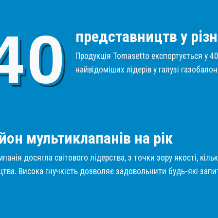
4
0
представництв у різн
Продукція Tomasetto експортується у 40 
найвідоміших лідерів у галузі газобало
1
йон мультиклапанів на рік
панія досягла світового лідерства, з точки зору якості, кіль
тва. Висока гнучкість дозволяє задовольнити будь-які запит