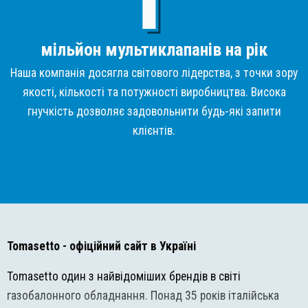
мільйон мультиклапанів на рік
Наша компанія досягла світового лідерства, з точки зору
якості, кількості та потужності виробництва. Висока
гнучкість дозволяє задовольнити будь-які запити
клієнтів.
Tomasetto
- офіційний сайт в Україні
Tomasetto один з найвідоміших брендів в світі
газобалонного обладнання. Понад 35 років італійська