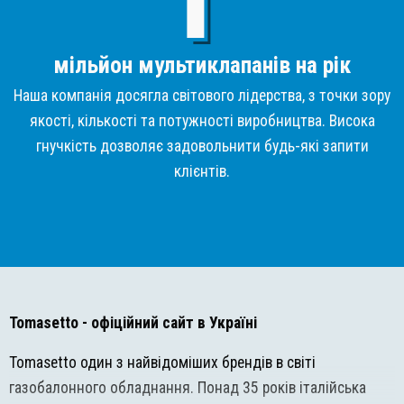
мільйон мультиклапанів на рік
Наша компанія досягла світового лідерства, з точки зору
якості, кількості та потужності виробництва. Висока
гнучкість дозволяє задовольнити будь-які запити
клієнтів.
Tomasetto
- офіційний сайт в Україні
Tomasetto один з найвідоміших брендів в світі
газобалонного обладнання. Понад 35 років італійська