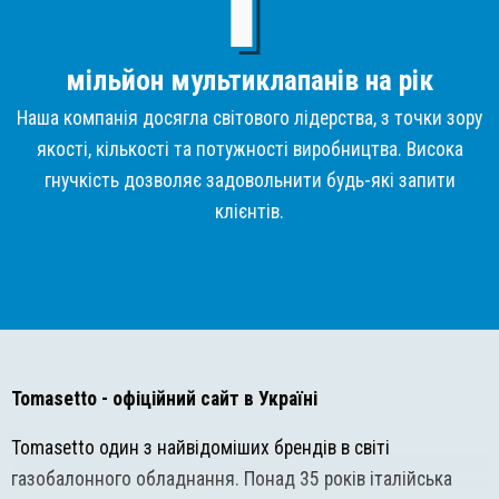
мільйон мультиклапанів на рік
Наша компанія досягла світового лідерства, з точки зору
якості, кількості та потужності виробництва. Висока
гнучкість дозволяє задовольнити будь-які запити
клієнтів.
Tomasetto
- офіційний сайт в Україні
Tomasetto один з найвідоміших брендів в світі
газобалонного обладнання. Понад 35 років італійська