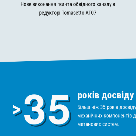
и
Нове виконання гвинта обвідного каналу в
редукторі Tomasetto AT07
3
5
років досвіду
>
Більш ніж 35 років досвід
механічних компонентів д
метанових систем.