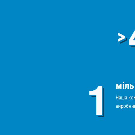
>
міль
Наша ком
виробниц