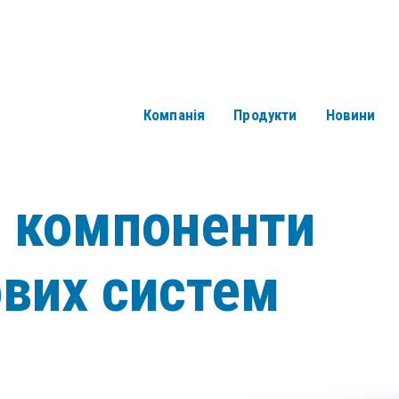
Компанія
Продукти
Новини
і компоненти
ових систем