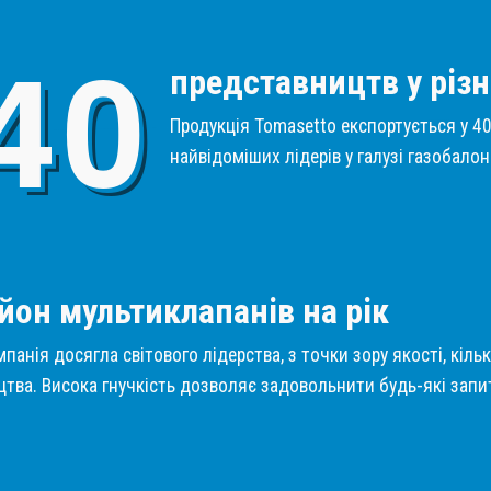
4
0
представництв у різн
Продукція Tomasetto експортується у 40 
найвідоміших лідерів у галузі газобало
1
йон мультиклапанів на рік
панія досягла світового лідерства, з точки зору якості, кіль
тва. Висока гнучкість дозволяє задовольнити будь-які запит