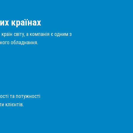
их країнах
країн світу, а компанія є одним з
нного обладнання.
кості та потужності
и клієнтів.