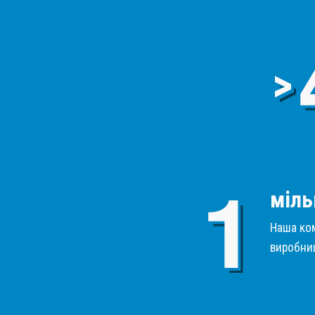
>
міль
Наша ком
виробниц