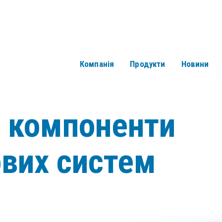
Компанія
Продукти
Новини
і компоненти
ових систем