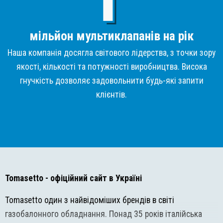
мільйон мультиклапанів на рік
Наша компанія досягла світового лідерства, з точки зору
якості, кількості та потужності виробництва. Висока
гнучкість дозволяє задовольнити будь-які запити
клієнтів.
Tomasetto
- офіційний сайт в Україні
Tomasetto один з найвідоміших брендів в світі
газобалонного обладнання. Понад 35 років італійська