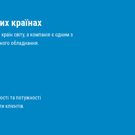
их країнах
країн світу, а компанія є одним з
нного обладнання.
кості та потужності
и клієнтів.