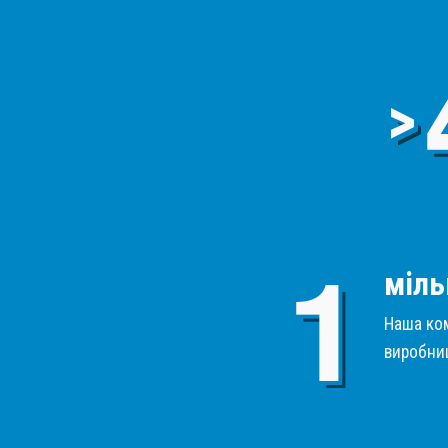
>
міль
Наша ком
виробниц