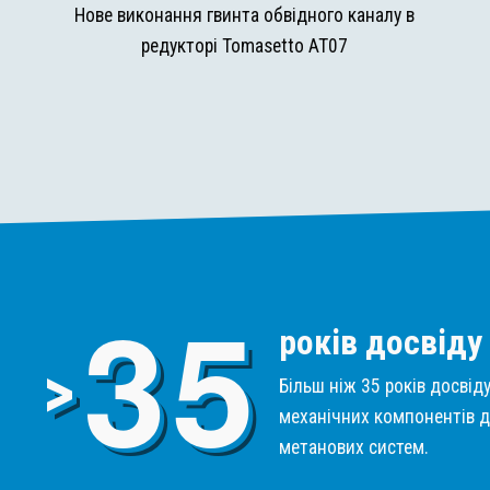
и
Нове виконання гвинта обвідного каналу в
редукторі Tomasetto AT07
3
5
років досвіду
>
Більш ніж 35 років досвід
механічних компонентів д
метанових систем.