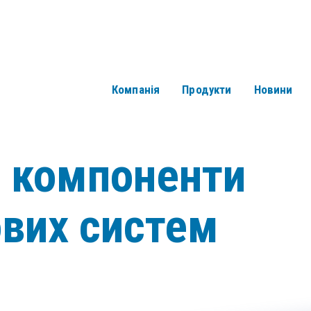
Компанія
Продукти
Новини
і компоненти
ових систем