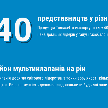
4
0
представництв у різн
Продукція Tomasetto експортується у 40 
найвідоміших лідерів у галузі газобало
1
йон мультиклапанів на рік
панія досягла світового лідерства, з точки зору якості, кіль
тва. Висока гнучкість дозволяє задовольнити будь-які запит