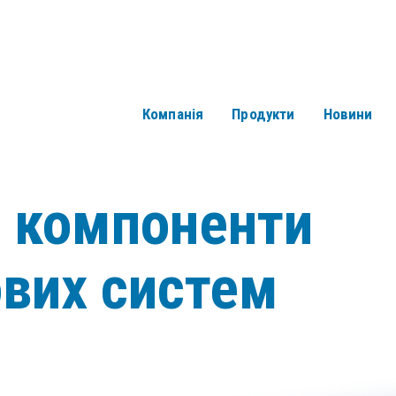
Компанія
Продукти
Новини
і компоненти
ових систем