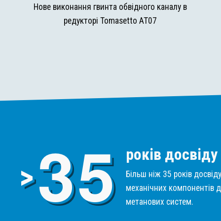
и
Нове виконання гвинта обвідного каналу в
редукторі Tomasetto AT07
3
5
років досвіду
>
Більш ніж 35 років досвід
механічних компонентів д
метанових систем.