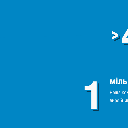
>
міль
Наша ком
виробниц