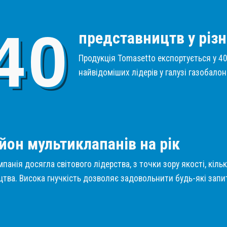
4
0
представництв у різн
Продукція Tomasetto експортується у 40 
найвідоміших лідерів у галузі газобало
1
йон мультиклапанів на рік
панія досягла світового лідерства, з точки зору якості, кіль
тва. Висока гнучкість дозволяє задовольнити будь-які запит