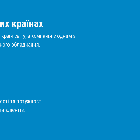
их країнах
країн світу, а компанія є одним з
нного обладнання.
кості та потужності
и клієнтів.