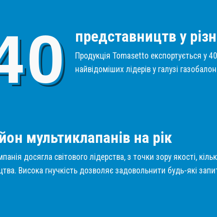
4
0
представництв у різн
Продукція Tomasetto експортується у 40 
найвідоміших лідерів у галузі газобало
1
йон мультиклапанів на рік
панія досягла світового лідерства, з точки зору якості, кіль
тва. Висока гнучкість дозволяє задовольнити будь-які запит