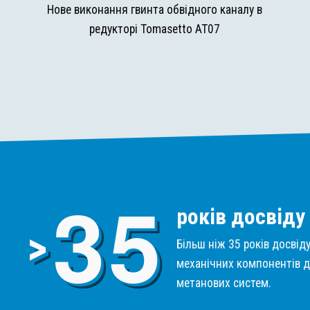
и
Нове виконання гвинта обвідного каналу в
редукторі Tomasetto AT07
3
5
років досвіду
>
Більш ніж 35 років досвід
механічних компонентів д
метанових систем.