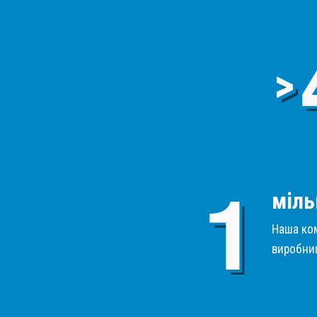
>
міль
Наша ком
виробниц