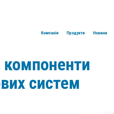
Компанія
Продукти
Новини
і компоненти
ових систем