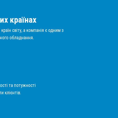
их країнах
країн світу, а компанія є одним з
нного обладнання.
кості та потужності
и клієнтів.