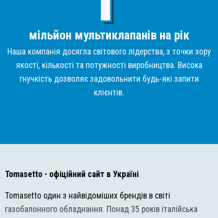
мільйон мультиклапанів на рік
Наша компанія досягла світового лідерства, з точки зору
якості, кількості та потужності виробництва. Висока
гнучкість дозволяє задовольнити будь-які запити
клієнтів.
Tomasetto
- офіційний сайт в Україні
Tomasetto один з найвідоміших брендів в світі
газобалонного обладнання. Понад 35 років італійська