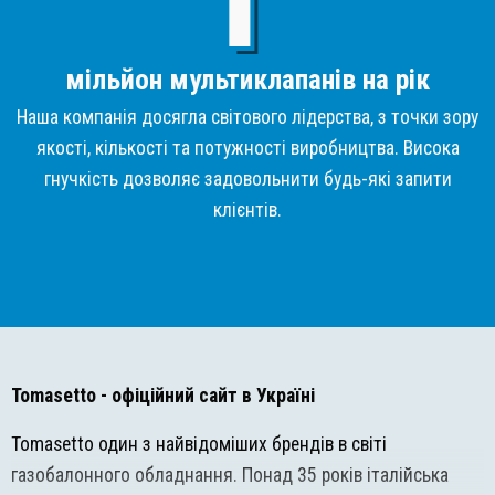
мільйон мультиклапанів на рік
Наша компанія досягла світового лідерства, з точки зору
якості, кількості та потужності виробництва. Висока
гнучкість дозволяє задовольнити будь-які запити
клієнтів.
Tomasetto
- офіційний сайт в Україні
Tomasetto один з найвідоміших брендів в світі
газобалонного обладнання. Понад 35 років італійська