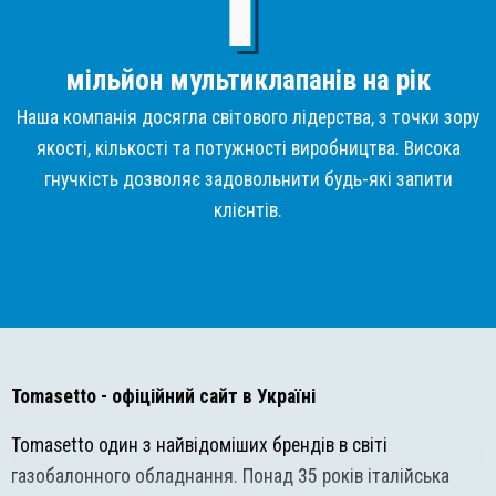
мільйон мультиклапанів на рік
Наша компанія досягла світового лідерства, з точки зору
якості, кількості та потужності виробництва. Висока
гнучкість дозволяє задовольнити будь-які запити
клієнтів.
Tomasetto
- офіційний сайт в Україні
Tomasetto один з найвідоміших брендів в світі
газобалонного обладнання. Понад 35 років італійська