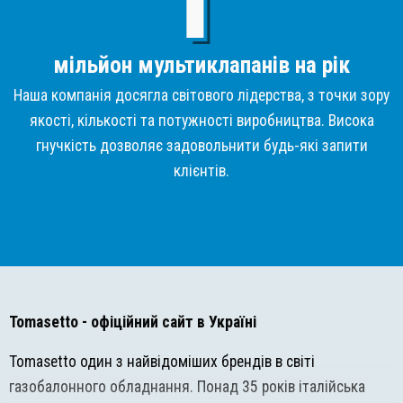
мільйон мультиклапанів на рік
Наша компанія досягла світового лідерства, з точки зору
якості, кількості та потужності виробництва. Висока
гнучкість дозволяє задовольнити будь-які запити
клієнтів.
Tomasetto
- офіційний сайт в Україні
Tomasetto один з найвідоміших брендів в світі
газобалонного обладнання. Понад 35 років італійська