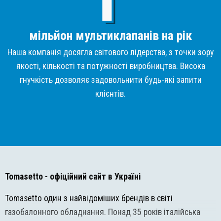
мільйон мультиклапанів на рік
Наша компанія досягла світового лідерства, з точки зору
якості, кількості та потужності виробництва. Висока
гнучкість дозволяє задовольнити будь-які запити
клієнтів.
Tomasetto
- офіційний сайт в Україні
Tomasetto один з найвідоміших брендів в світі
газобалонного обладнання. Понад 35 років італійська