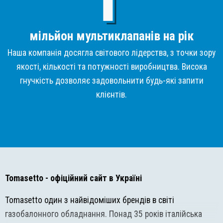
мільйон мультиклапанів на рік
Наша компанія досягла світового лідерства, з точки зору
якості, кількості та потужності виробництва. Висока
гнучкість дозволяє задовольнити будь-які запити
клієнтів.
Tomasetto
- офіційний сайт в Україні
Tomasetto один з найвідоміших брендів в світі
газобалонного обладнання. Понад 35 років італійська