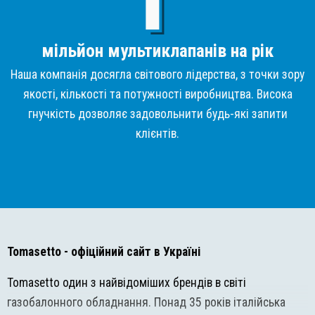
мільйон мультиклапанів на рік
Наша компанія досягла світового лідерства, з точки зору
якості, кількості та потужності виробництва. Висока
гнучкість дозволяє задовольнити будь-які запити
клієнтів.
Tomasetto
- офіційний сайт в Україні
Tomasetto один з найвідоміших брендів в світі
газобалонного обладнання. Понад 35 років італійська